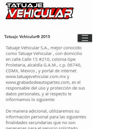
"La forma más fácil y económica
de proteger tu auto"
Tatuaje Vehicular®️ 2015
Tatuaje Vehicular S.A., mejor conocido
como Tatuaje Vehicular , con domicilio
en calle Calle 15 #210, colonia Gpe
Proletaria, alcaldía G.A.M., c.p. 06740,
CDMX, Mexico , y portal de internet
www.tatuajevehicular.com.mx
y
www.grabadodeautopartes.com
, es el
responsable del uso y protección de sus
datos personales, y al respecto le
informamos lo siguiente:
De manera adicional, utilizaremos su
información personal para las siguientes
finalidades secundarias que no son
necesarias para el servicio solicitado,